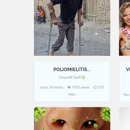
POLIOMIELITIS...
V
UnamM Staff
hace 24 horas
1950 views
570
likes
hac