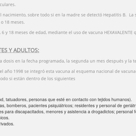
culares.
 nacimiento, sobre todo si en la madre se detectó Hepatitis B. La 
6 o 18 meses.
4, 6 y 18 meses de edad, mediante el uso de vacuna HEXAVALENTE que
ES Y ADULTOS:
ra dosis en la fecha programada, la segunda un mes después y la 
 año 1998 se integró esta vacuna al esquema nacional de vacunació
odo si están dentro de los siguientes
ud, tatuadores, personas que esté en contacto con tejidos humanos).
icías, bomberos, pacientes psiquiátricos; residentes y personal de geriá
nes para discapacitados, menores y asistencia a drogadictos; personal f
icos.
rivados.