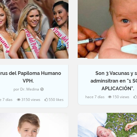
irus del Papiloma Humano
Son 3 Vacunas y 
VPH.
adminsitran en "1 
APLICACIÓN".
por Dr. Medina
hace 7 días
150 views
e 7 días
3150 views
550 likes