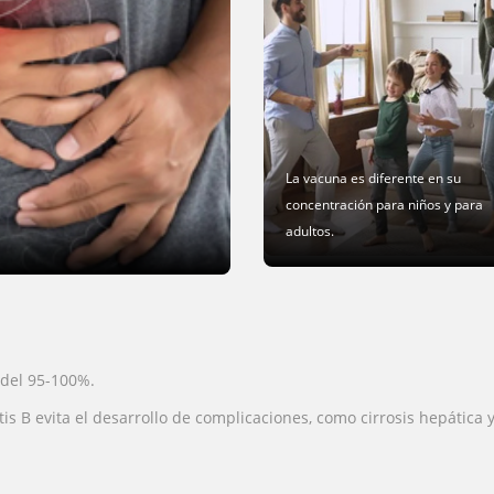
La vacuna es diferente en su
concentración para niños y para
adultos.
 del 95-100%.
itis B evita el desarrollo de complicaciones, como cirrosis hepátic