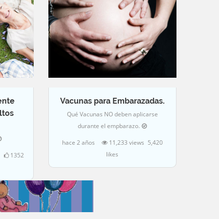
.
ente
Vacunas para Embarazadas
ltos
Qué Vacunas NO deben aplicarse
durante el empbarazo.
hace 2 años
11,233 views
5,420
likes
1352