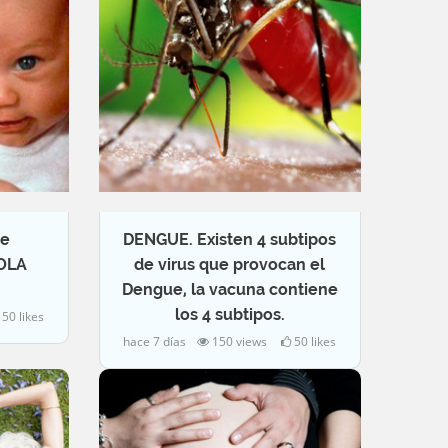
se
DENGUE. Existen 4 subtipos
SOLA
de virus que provocan el
Dengue, la vacuna contiene
los 4 subtipos.
50 likes
hace 7 días
150 views
50 likes