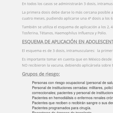
En todos los casos se administrarán 3 dosis, intramus
La primera dosis debe darse lo más cercana posible al
cuatro meses, pudiendo aplicarse una 4ª dosis a los 
También se utiliza el esquema de aplicación a los 2, 
Tosferina, Tétanos, Haemophilus Influenza y Polio.
ESQUEMA DE APLICACIÓN EN ADOLESCENT
El esquema es de 3 dosis, intramusculares: la prime
Es importante tomar en cuenta que en México desde el
NO recibieron la vacuna, debiendo aplicársela sobre t
Grupos de riesgo:
Personas con riesgo ocupacional (personal de sal
Personal de instituciones cerradas: militares, pol
correccionales; pacientes y personal de institucio
Pacientes en hemodiálisis o enfermos renales crón
Pacientes que reciben o recibirán sangre o sus de
Pacientes programados para cirugía.
Receptores de órganos de trasplante.