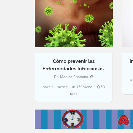
I
Cómo prevenir las
Enfermedades Infecciosas.
Dr. Medina Chanona.
ha
hace 11 meses
150 views
50
likes