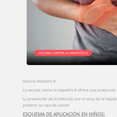
VACUNA CONTRA LA HEPATITIS B
Vacuna Hepatitis B
La vacuna contra la hepatitis B ofrece una protección
La prevención de la infección por el virus de la hepat
prevenir un tipo de cáncer.
ESQUEMA DE APLICACIÓN EN NIÑOS: