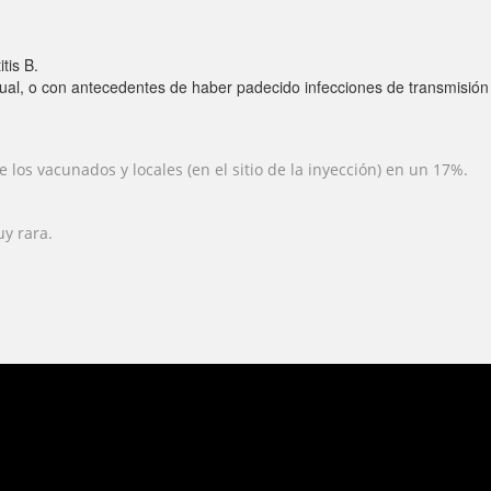
tis B.
ual, o con antecedentes de haber padecido infecciones de transmisión 
los vacunados y locales (en el sitio de la inyección) en un 17%.
uy rara.